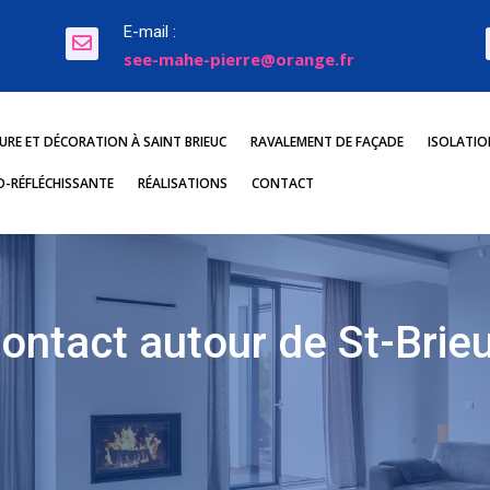
E-mail :

see-mahe-pierre@orange.fr
URE ET DÉCORATION À SAINT BRIEUC
RAVALEMENT DE FAÇADE
ISOLATION
O-RÉFLÉCHISSANTE
RÉALISATIONS
CONTACT
ontact autour de St-Brie