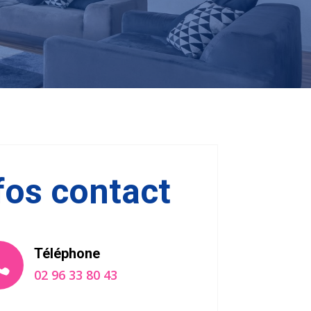
fos contact
Téléphone

02 96 33 80 43