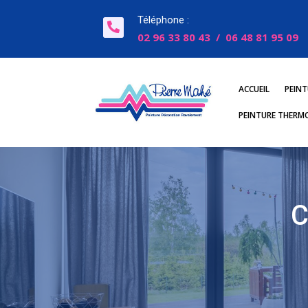
Téléphone :

02 96 33 80 43
/
06 48 81 95 09
ACCUEIL
PEINT
PEINTURE THERM
C